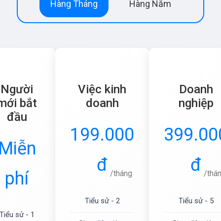
Hàng Tháng
Hàng Năm
Người
Việc kinh
Doanh
mới bắt
doanh
nghiệp
đầu
199.000
399.00
Miễn
đ
đ
phí
/tháng
/thá
Tiểu sử - 2
Tiểu sử - 5
Tiểu sử - 1