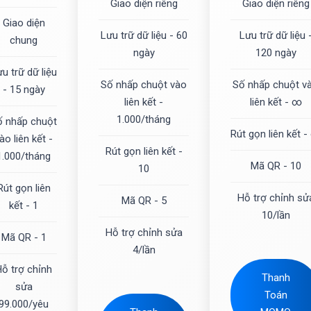
Giao diện riêng
Giao diện riêng
Giao diện
Lưu trữ dữ liệu - 60
Lưu trữ dữ liệu 
chung
ngày
120 ngày
u trữ dữ liệu
Số nhấp chuột vào
Số nhấp chuột v
- 15 ngày
liên kết -
liên kết - ∞
1.000/tháng
ố nhấp chuột
Rút gọn liên kết 
ào liên kết -
Rút gọn liên kết -
1.000/tháng
Mã QR - 10
10
Rút gọn liên
Hỗ trợ chỉnh sử
Mã QR - 5
kết - 1
10/lần
Hỗ trợ chỉnh sửa
Mã QR - 1
4/lần
ỗ trợ chỉnh
Thanh
sửa
Toán
99.000/yêu