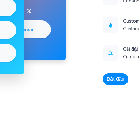
Enhance
Custom
Customi
Đặt mua
Cài đặt
Configu
Bắt đầu