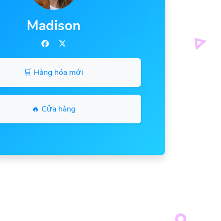
Madison
🛒 Hàng hóa mới
🔥 Cửa hàng