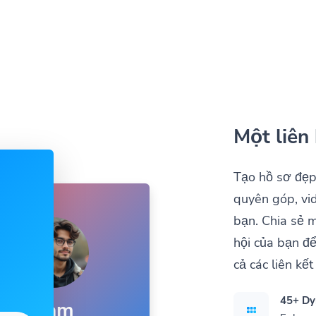
Một liên 
Tạo hồ sơ đẹp
quyên góp, vi
bạn. Chia sẻ m
hội của bạn đ
cả các liên kế
45+ Dy
Sam