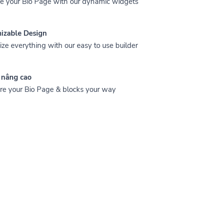
 your Bio Page with our dynamic widgets
izable Design
ze everything with our easy to use builder
 nâng cao
re your Bio Page & blocks your way