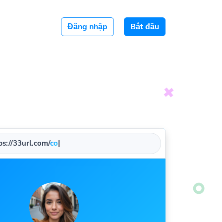
Đăng nhập
Bắt đầu
s://33url.com/
company
|