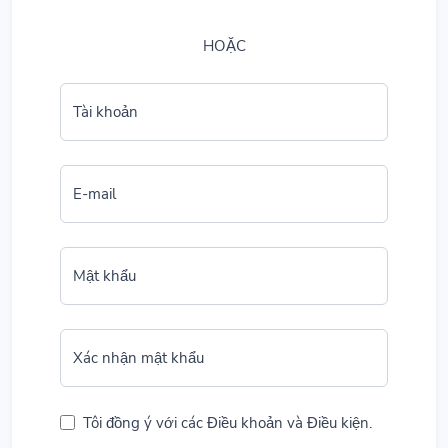
HOẶC
Tài khoản
E-mail
Mật khẩu
Xác nhận mật khẩu
Tôi đồng ý với các Điều khoản và Điều kiện.