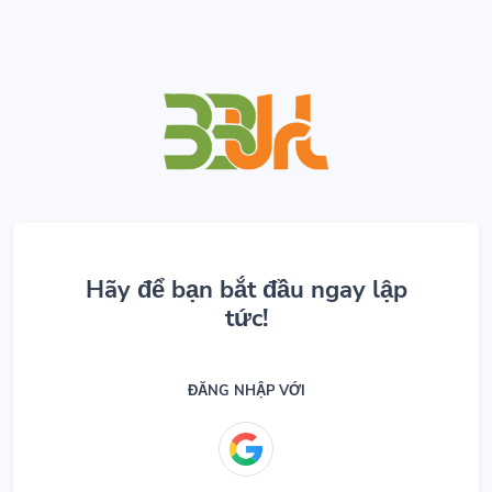
Hãy để bạn bắt đầu ngay lập
tức!
ĐĂNG NHẬP VỚI